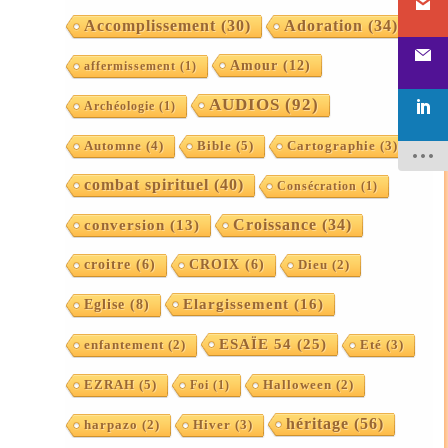
Accomplissement
(30)
Adoration
(34)
Amour
(12)
affermissement
(1)
AUDIOS
(92)
Archéologie
(1)
Automne
(4)
Bible
(5)
Cartographie
(3)
combat spirituel
(40)
Consécration
(1)
Croissance
(34)
conversion
(13)
croitre
(6)
CROIX
(6)
Dieu
(2)
Elargissement
(16)
Eglise
(8)
ESAÏE 54
(25)
enfantement
(2)
Eté
(3)
EZRAH
(5)
Foi
(1)
Halloween
(2)
héritage
(56)
harpazo
(2)
Hiver
(3)