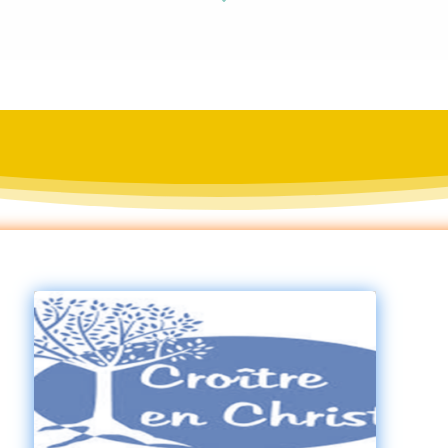
ar
ro
w
do
w
n