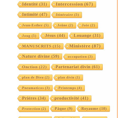
Intercession
(67)
Identité
(31)
Intimité
(47)
Itinéraire
(5)
Jeun-Esther
(5)
Jeûne
(2)
Joie
(2)
Jésus
(44)
Louange
(31)
Joug
(5)
Ministère
(87)
MANUSCRITS
(15)
Nature divine
(59)
occupation
(3)
Partenariat divin
(61)
Onction
(22)
plan de Dieu
(2)
plan divin
(1)
Printemps
(4)
Pneumaticos
(3)
Priéres
(34)
productivité
(41)
Pâque
(9)
Royaume
(10)
Protection
(2)