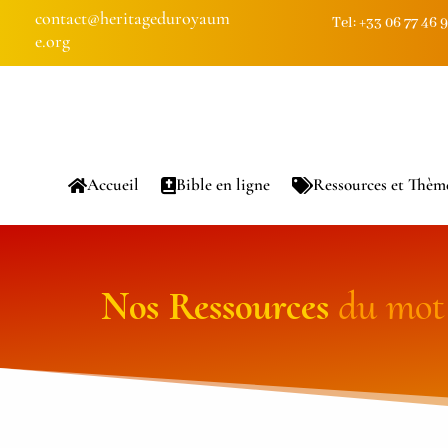
contact@heritageduroyaum
Tel: +33 06 77 46 
e.org
Accueil
Bible en ligne
Ressources et Thèm
Nos
Ressources
du mot 