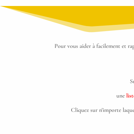
Pour vous aider à facilement et r
S
une
lis
Cliquez sur n'importe laque