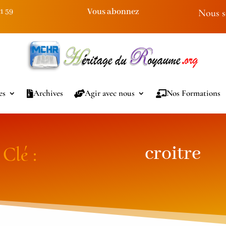
Vous abonnez
91 59
Nous s
es
Archives
Agir avec nous
Nos Formations
croitre
Clé :