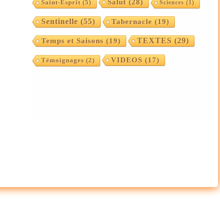
Salut
(28)
Saint-Esprit
(5)
Sciences
(1)
Sentinelle
(55)
Tabernacle
(19)
TEXTES
(29)
Temps et Saisons
(19)
VIDEOS
(17)
Témoignages
(2)