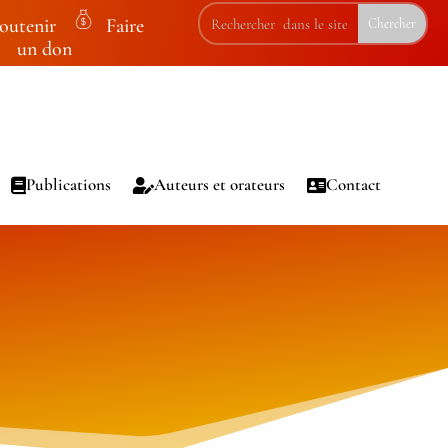
outenir
Faire
m
un don
on
ey
ba
g
ic
Publications
Auteurs et orateurs
Contact
on