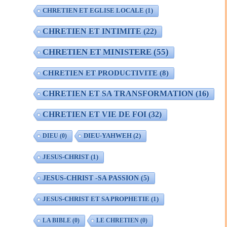
CHRETIEN ET EGLISE LOCALE
(1)
CHRETIEN ET INTIMITE
(22)
CHRETIEN ET MINISTERE
(55)
CHRETIEN ET PRODUCTIVITE
(8)
CHRETIEN ET SA TRANSFORMATION
(16)
CHRETIEN ET VIE DE FOI
(32)
DIEU-YAHWEH
(2)
DIEU
(0)
JESUS-CHRIST
(1)
JESUS-CHRIST -SA PASSION
(5)
JESUS-CHRIST ET SA PROPHETIE
(1)
LA BIBLE
(0)
LE CHRETIEN
(0)