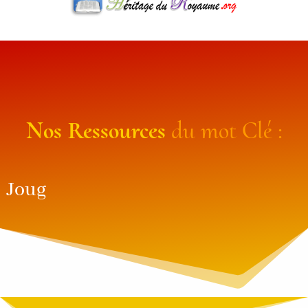
Nos
Ressources
du mot Clé :
Joug