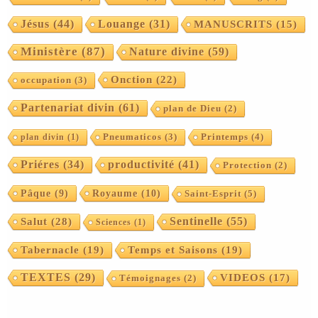
Jésus
(44)
Louange
(31)
MANUSCRITS
(15)
Ministère
(87)
Nature divine
(59)
Onction
(22)
occupation
(3)
Partenariat divin
(61)
plan de Dieu
(2)
Printemps
(4)
plan divin
(1)
Pneumaticos
(3)
Priéres
(34)
productivité
(41)
Protection
(2)
Pâque
(9)
Royaume
(10)
Saint-Esprit
(5)
Sentinelle
(55)
Salut
(28)
Sciences
(1)
Tabernacle
(19)
Temps et Saisons
(19)
TEXTES
(29)
VIDEOS
(17)
Témoignages
(2)