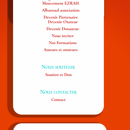
Mouvement EZRAH
Albaroad association
Devenir Partenaire
Devenir Orateur
Devenir Donateur
Nous inviter
Nos Formations
Auteurs et orateurs
Nous soutenir
Soutien et Don
Nous contacter
Contact