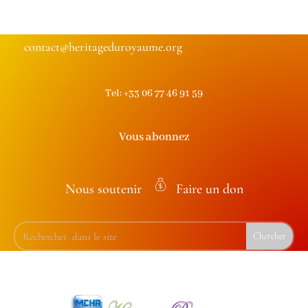
contact@heritageduroyaume.org
Tel: +33 06 77 46 91 59
Vous abonnez
Nous soutenir
Faire un don
m
on
ey
ba
g
ic
on