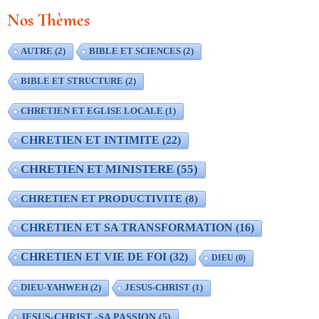
Nos Thèmes
AUTRE
(2)
BIBLE ET SCIENCES
(2)
BIBLE ET STRUCTURE
(2)
CHRETIEN ET EGLISE LOCALE
(1)
CHRETIEN ET INTIMITE
(22)
CHRETIEN ET MINISTERE
(55)
CHRETIEN ET PRODUCTIVITE
(8)
CHRETIEN ET SA TRANSFORMATION
(16)
CHRETIEN ET VIE DE FOI
(32)
DIEU
(0)
DIEU-YAHWEH
(2)
JESUS-CHRIST
(1)
JESUS-CHRIST -SA PASSION
(5)