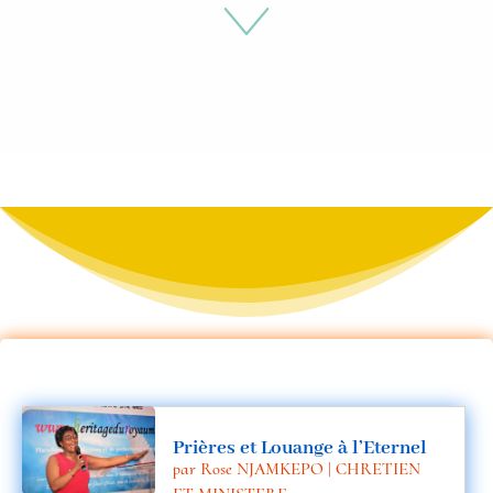
ar
ro
w
do
w
Prières et Louange à l’Eternel
par
Rose NJAMKEPO
|
CHRETIEN