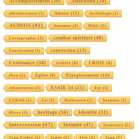
Accomplissement
(30)
Adoration
(34)
Amour
(12)
affermissement
(1)
Archéologie
(1)
AUDIOS
(92)
Automne
(4)
Bible
(5)
combat spirituel
(40)
Cartographie
(3)
conversion
(13)
Consécration
(1)
Croissance
(34)
croitre
(6)
CROIX
(6)
Elargissement
(16)
Eglise
(8)
Dieu
(2)
ESAÏE 54
(25)
enfantement
(2)
Eté
(3)
EZRAH
(5)
Foi
(1)
Halloween
(2)
harpazo
(2)
héritage
(56)
Identité
(31)
Hiver
(3)
Intercession
(67)
Intimité
(47)
Itinéraire
(5)
Jeun-Esther
(5)
Joug
(5)
Jeûne
(2)
Joie
(2)