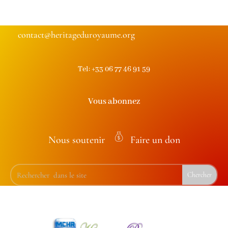
contact@heritageduroyaume.org
Tel: +33 06 77 46 91 59
Vous abonnez
Nous soutenir
Faire un don
m
on
ey
ba
g
ic
on