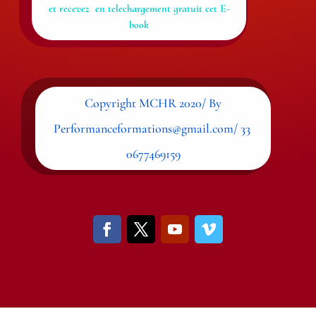
et recevez en telechargement gratuit cet E-
book
Copyright MCHR 2020/ By
Performanceformations@gmail.com/ 33
0677469159