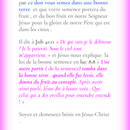
p
ar
ce don vous semez dans une bonne
terre
et que votre semence portera du
fruit , et du bon fruit en notre Seigneur
Jésus pour la gloire de notre Père qui est
dans les cieux .
Il dit à
Job 41:11
«
De qui suis-je le débiteur
? Je le paierai. Sous le ciel tout
m’appartient
. »
et Jésus nous explique la
loi de la bonne semence en
luc 8:8
«
Une
autre partie
(
de la semence
)
tomba dans
la bonne terre
:
quand elle fut levée, elle
donna du fruit au centuple
. Après avoir
ainsi parlé, Jésus dit à haute voix : Que
celui qui a des oreilles pour entendre entende
! »
Soyez et demeurez bénis en Jésus-Christ
.