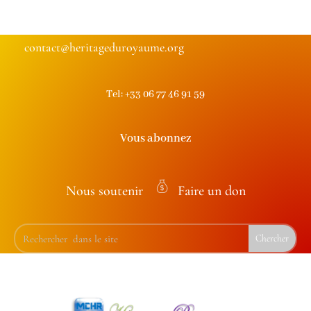
contact@heritageduroyaume.org
Tel: +33 06 77 46 91 59
Vous abonnez
Nous soutenir
Faire un don
m
on
ey
ba
g
ic
on