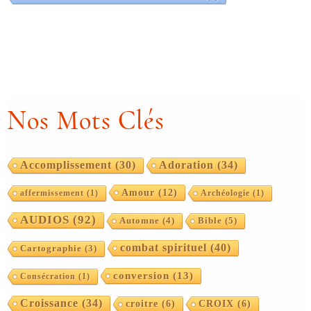
Nos Mots Clés
Accomplissement
(30)
Adoration
(34)
Amour
(12)
affermissement
(1)
Archéologie
(1)
AUDIOS
(92)
Automne
(4)
Bible
(5)
combat spirituel
(40)
Cartographie
(3)
conversion
(13)
Consécration
(1)
Croissance
(34)
croitre
(6)
CROIX
(6)