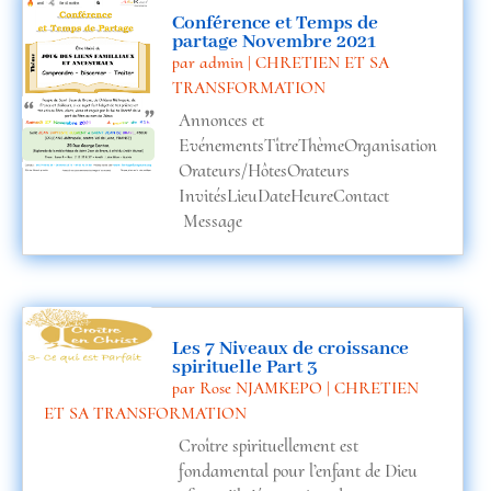
Conférence et Temps de
n
partage Novembre 2021
par
admin
|
CHRETIEN ET SA
TRANSFORMATION
ic
Annonces et
EvénementsTîtreThèmeOrganisation
Orateurs/HôtesOrateurs
InvitésLieuDateHeureContact
o
Message
n
Les 7 Niveaux de croissance
spirituelle Part 3
par
Rose NJAMKEPO
|
CHRETIEN
ET SA TRANSFORMATION
Croître spirituellement est
fondamental pour l’enfant de Dieu