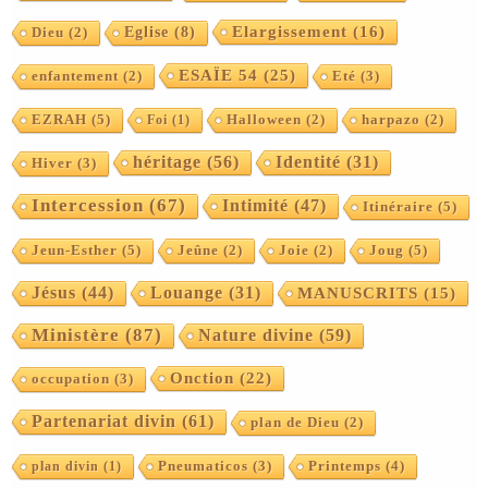
Elargissement
(16)
Eglise
(8)
Dieu
(2)
ESAÏE 54
(25)
enfantement
(2)
Eté
(3)
EZRAH
(5)
Foi
(1)
Halloween
(2)
harpazo
(2)
héritage
(56)
Identité
(31)
Hiver
(3)
Intercession
(67)
Intimité
(47)
Itinéraire
(5)
Jeun-Esther
(5)
Joug
(5)
Jeûne
(2)
Joie
(2)
Jésus
(44)
Louange
(31)
MANUSCRITS
(15)
Ministère
(87)
Nature divine
(59)
Onction
(22)
occupation
(3)
Partenariat divin
(61)
plan de Dieu
(2)
Printemps
(4)
plan divin
(1)
Pneumaticos
(3)