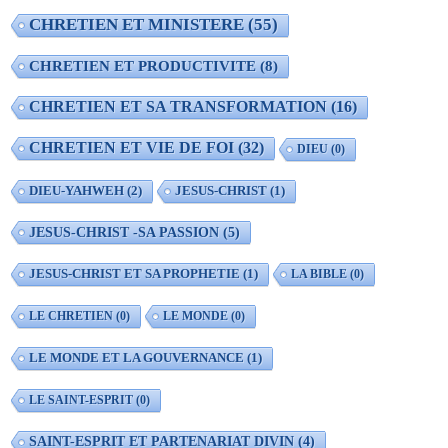
CHRETIEN ET MINISTERE
(55)
CHRETIEN ET PRODUCTIVITE
(8)
CHRETIEN ET SA TRANSFORMATION
(16)
CHRETIEN ET VIE DE FOI
(32)
DIEU
(0)
DIEU-YAHWEH
(2)
JESUS-CHRIST
(1)
JESUS-CHRIST -SA PASSION
(5)
JESUS-CHRIST ET SA PROPHETIE
(1)
LA BIBLE
(0)
LE CHRETIEN
(0)
LE MONDE
(0)
LE MONDE ET LA GOUVERNANCE
(1)
LE SAINT-ESPRIT
(0)
SAINT-ESPRIT ET PARTENARIAT DIVIN
(4)