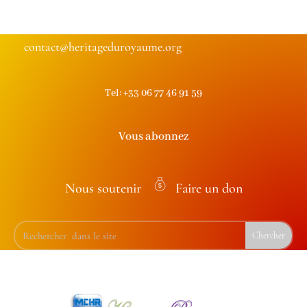
contact@heritageduroyaume.org
Tel: +33 06 77 46 91 59
Vous abonnez
Nous soutenir
Faire un don
m
on
ey
ba
g
ic
on