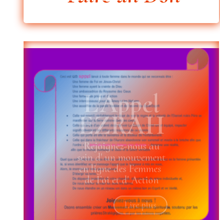
L'Appel
EZRAH
Rejoignez-nous au
sein d' un
mouvement
en ligne
des
Femmes
de Foi et d' Action
Lire plus