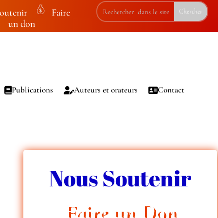
outenir
Faire
m
un don
on
ey
ba
g
ic
Publications
Auteurs et orateurs
Contact
on
Nous Soutenir
Faire un Don