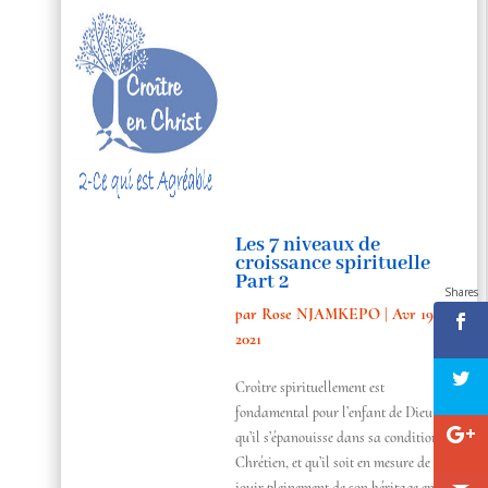
Les 7 niveaux de
croissance spirituelle
Part 2
Shares
par
Rose NJAMKEPO
|
Avr 19,
2021
Croître spirituellement est
fondamental pour l’enfant de Dieu afin
qu’il s’épanouisse dans sa condition de
Chrétien, et qu’il soit en mesure de
jouir pleinement de son héritage en