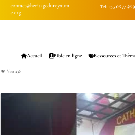
contact@heritageduroyaum
Tel: +33 06 77 46 
e.org
Accueil
Bible en ligne
Ressources et Thèm
Vues
236