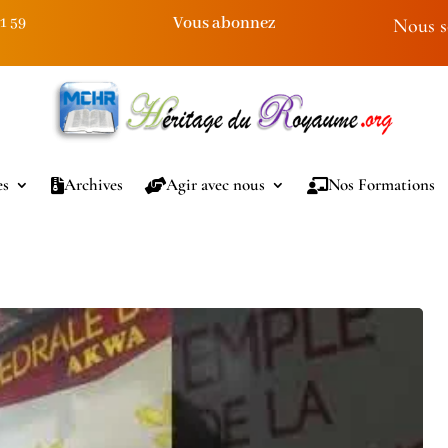
Vous abonnez
91 59
Nous s
es
Archives
Agir avec nous
Nos Formations