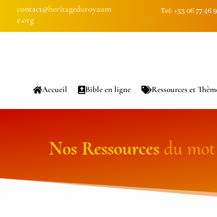
contact@heritageduroyaum
Tel: +33 06 77 46 
e.org
Accueil
Bible en ligne
Ressources et Thèm
Nos
Ressources
du mot 