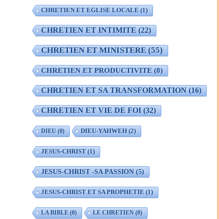
CHRETIEN ET EGLISE LOCALE
(1)
CHRETIEN ET INTIMITE
(22)
CHRETIEN ET MINISTERE
(55)
CHRETIEN ET PRODUCTIVITE
(8)
CHRETIEN ET SA TRANSFORMATION
(16)
CHRETIEN ET VIE DE FOI
(32)
DIEU-YAHWEH
(2)
DIEU
(0)
JESUS-CHRIST
(1)
JESUS-CHRIST -SA PASSION
(5)
JESUS-CHRIST ET SA PROPHETIE
(1)
LA BIBLE
(0)
LE CHRETIEN
(0)