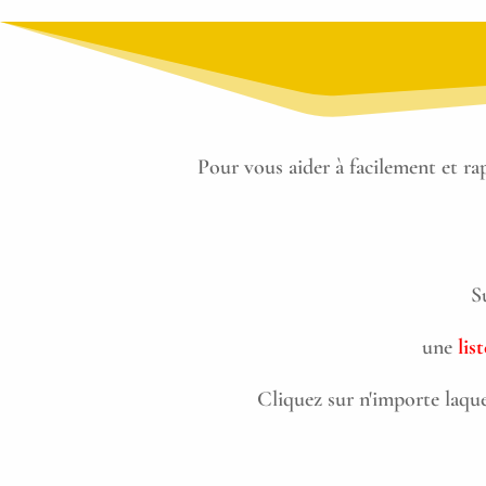
Pour vous aider à facilement et r
S
une
lis
Cliquez sur n'importe laque