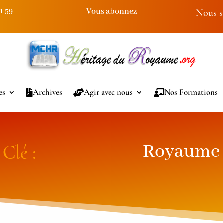
Vous abonnez
91 59
Nous s
es
Archives
Agir avec nous
Nos Formations
Royaume
Clé :