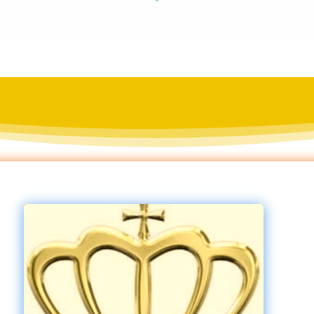
ar
ro
w
do
w
n