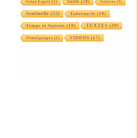
Salut
(28)
Saint-Esprit
(5)
Sciences
(1)
Sentinelle
(55)
Tabernacle
(19)
TEXTES
(29)
Temps et Saisons
(19)
VIDEOS
(17)
Témoignages
(2)