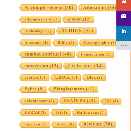
Accomplissement
(30)
Adoration
(34)
Amour
(12)
affermissement
(1)
AUDIOS
(92)
Archéologie
(1)
Automne
(4)
Bible
(5)
Cartographie
(3)
combat spirituel
(40)
Consécration
(1)
Croissance
(34)
conversion
(13)
croitre
(6)
CROIX
(6)
Dieu
(2)
Elargissement
(16)
Eglise
(8)
ESAÏE 54
(25)
enfantement
(2)
Eté
(3)
EZRAH
(5)
Foi
(1)
Halloween
(2)
héritage
(56)
harpazo
(2)
Hiver
(3)