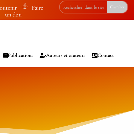
outenir
Faire
m
un don
on
ey
ba
g
ic
Publications
Auteurs et orateurs
Contact
on