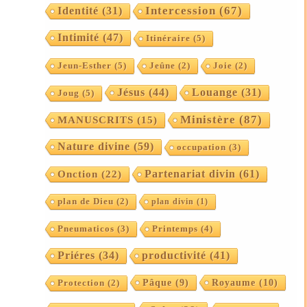
Intercession
(67)
Identité
(31)
Intimité
(47)
Itinéraire
(5)
Jeun-Esther
(5)
Jeûne
(2)
Joie
(2)
Jésus
(44)
Louange
(31)
Joug
(5)
Ministère
(87)
MANUSCRITS
(15)
Nature divine
(59)
occupation
(3)
Partenariat divin
(61)
Onction
(22)
plan de Dieu
(2)
plan divin
(1)
Printemps
(4)
Pneumaticos
(3)
Priéres
(34)
productivité
(41)
Pâque
(9)
Royaume
(10)
Protection
(2)