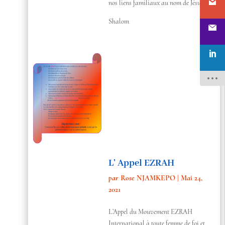
nos liens familiaux au nom de Jésus.
Shalom
L’ Appel EZRAH
par
Rose NJAMKEPO
|
Mai 24,
2021
L’Appel du Mouvement EZRAH
International à toute femme de foi et