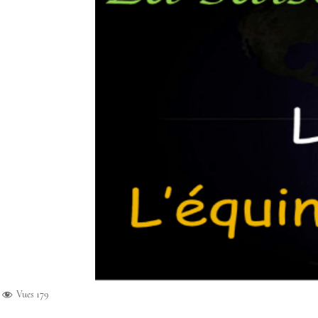
Vues
179