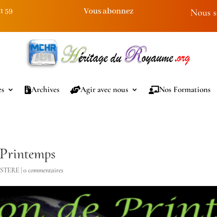
Vous abonnez
91 59
Nous s
es
Archives
Agir avec nous
Nos Formations
 Printemps
ISTERE
|
0 commentaires