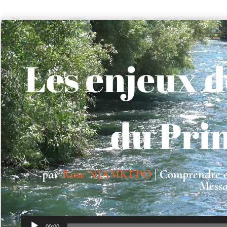
Lecteur
vidéo
Les enjeux d
du Pri
par
Rose NJAMKEPO
|
Comprendre et
Messa
Lecteur
00:00