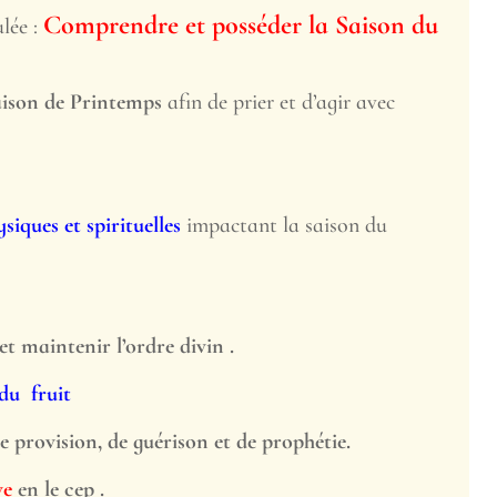
Comprendre et posséder la Saison du
ulée :
aison de Printemps
afin de prier et d’agir avec
siques et spirituelles
impactant la saison du
et maintenir l’ordre divin .
 du fruit
de provision, de guérison et de prophétie.
ve
en le cep .