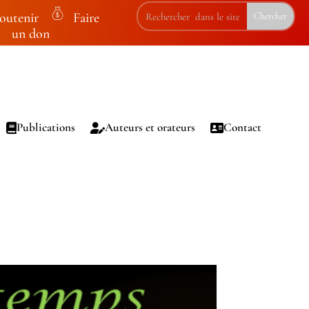
outenir
Faire
m
un don
on
ey
ba
g
ic
Publications
Auteurs et orateurs
Contact
on