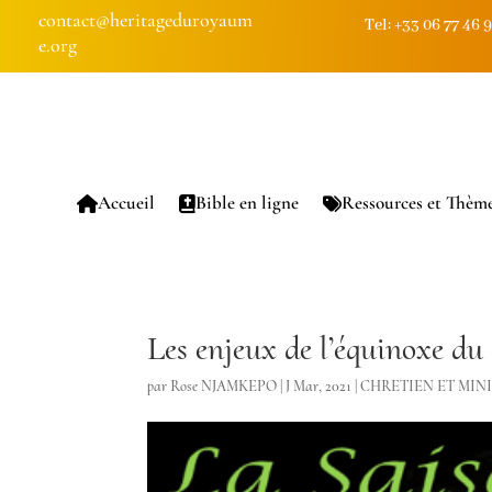
contact@heritageduroyaum
Tel: +33 06 77 46 
e.org
Accueil
Bible en ligne
Ressources et Thèm
Les enjeux de l’équinoxe du
par
Rose NJAMKEPO
|
J Mar, 2021
|
CHRETIEN ET MIN