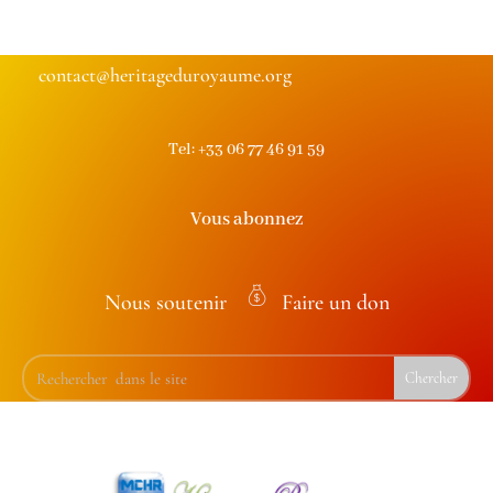
contact@heritageduroyaume.org
Tel: +33 06 77 46 91 59
Vous abonnez
Nous soutenir
Faire un don
m
on
ey
ba
g
ic
on