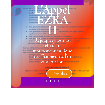
L'Appel
EZRA
H
Rejoignez-nous au
sein d' un
mouvement en ligne
des
Femmes de Foi
et d' Action
Lire plus