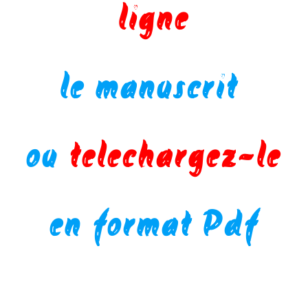
bo
ligne
ok
le manuscrit
ic
ou
telechargez-le
on
en format Pdf