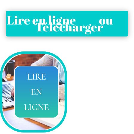
Lire en ligne ou
Télecharger
LIRE
EN
LIGNE