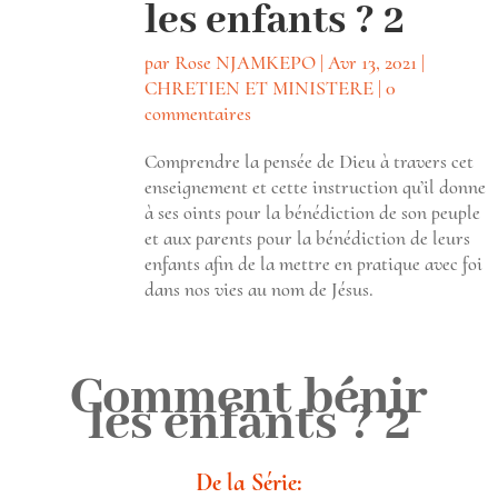
les enfants ? 2
par
Rose NJAMKEPO
|
Avr 13, 2021
|
CHRETIEN ET MINISTERE
|
0
commentaires
Comprendre la pensée de Dieu à travers cet
enseignement et cette instruction qu’il donne
à ses oints pour la bénédiction de son peuple
et aux parents pour la bénédiction de leurs
enfants afin de la mettre en pratique avec foi
dans nos vies au nom de Jésus.
Comment bénir
les enfants ? 2
De la Série: