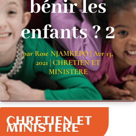
bénir les
enfants ? 2
par
Rose NJAMKEPO
|
Avr 13,
2021
|
CHRETIEN ET
MINISTERE
CHRETIEN ET
MINISTERE