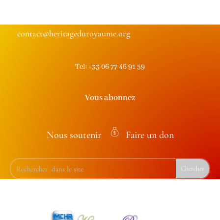
contact@heritageduroyaume.org
Tel: +33 06 77 46 91 59
Vous abonnez
Nous soutenir
Faire un don
m
on
ey
ba
g
ic
on