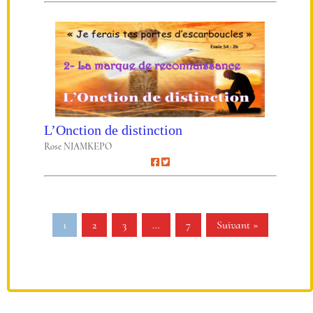
L’Onction de distinction
Rose NJAMKEPO
1
2
3
…
7
Suivant »