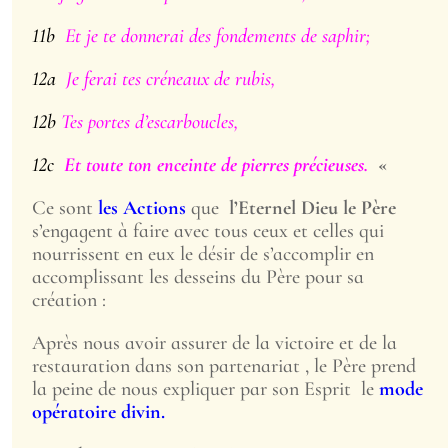
11b
Et je te donnerai des fondements de saphir;
12a
Je ferai tes créneaux de rubis,
12b
Tes portes d’escarboucles,
12c
Et toute ton enceinte de pierres précieuses.
«
Ce sont
les Actions
que
l’Eternel Dieu le Père
s’engagent à faire avec tous ceux et celles qui
nourrissent en eux le désir de s’accomplir en
accomplissant les desseins du Père pour sa
création :
Après nous avoir assurer de la victoire et de la
restauration dans son partenariat , le Père prend
la peine de nous expliquer par son Esprit le
mode
opératoire divin.