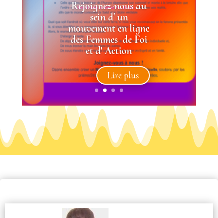
Rejoignez-nous au
sein d' un
mouvement en ligne
des
Femmes de Foi
et d' Action
Lire plus