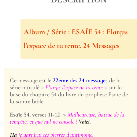
DESCRIPTION
Album / Série : ESAÏE 54 : Elargis
l'espace de ta tente. 24 Messages
Ce message est le
22éme
des
24
messages
de la
série intitulé «
Elargis l’espace de ta tente
» sur la
base du chapitre 54 du livre du prophète Esaïe de
la sainte bible.
Esaïe 54, verset 11-12 »
Malheureuse, battue de la
tempête, et que nul ne console !
Voici
,
11a
je garnirai tes pierres d’antimoine
,