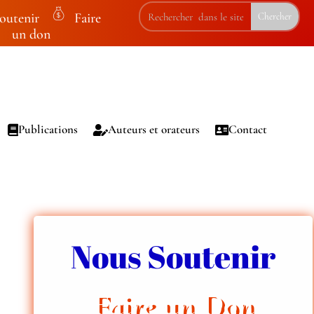
outenir
Faire
m
un don
on
ey
ba
g
ic
Publications
Auteurs et orateurs
Contact
on
Nous Soutenir
Faire un Don