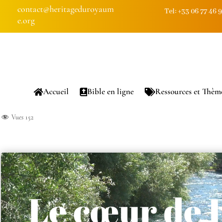
contact@heritageduroyaum
Tel: +33 06 77 46 
e.org
Accueil
Bible en ligne
Ressources et Thèm
Vues
152
Lecteur
vidéo
Le cœur de 