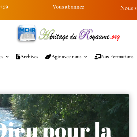
Vous abonnez
91 59
Nous s
es
Archives
Agir avec nous
Nos Formations
Dieu pour la