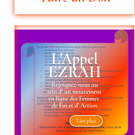
L'Appel
EZRAH
Rejoignez-nous au
sein d' un
mouvement
en ligne
des
Femmes
de Foi et d' Action
Lire plus