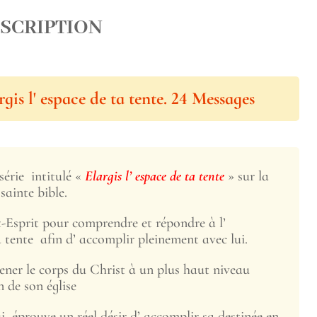
SCRIPTION
gis l' espace de ta tente. 24 Messages
série intitulé «
Elargis l’ espace de ta tente
» sur la
sainte bible.
t-Esprit pour comprendre et répondre à l’
a tente afin d’ accomplir pleinement avec lui.
ner le corps du Christ à un plus haut niveau
n de son église
ui éprouve un réel désir d’ accomplir sa destinée en