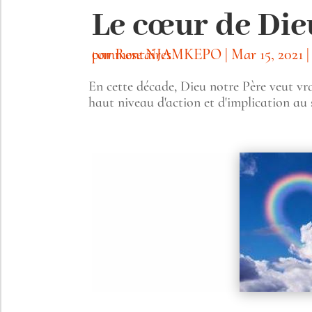
Le cœur de Die
par
0 commentaires
Rose NJAMKEPO
|
Mar 15, 2021
En cette décade, Dieu notre Père veut v
haut niveau d'action et d'implication au 