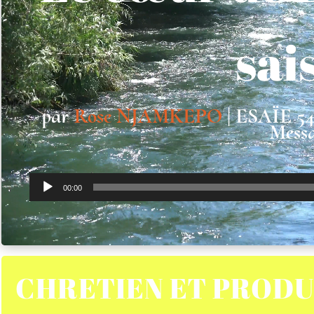
sai
par
Rose NJAMKEPO
|
ESAÏE 54 :
Mess
Lecteur
00:00
audio
CHRETIEN ET PRODU