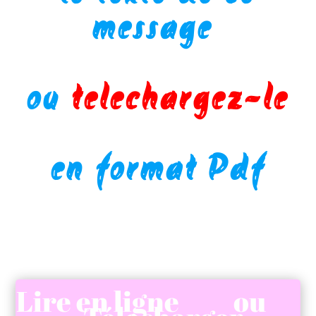
message
ic
ou
telechargez-le
on
en format Pdf
Lire en ligne ou