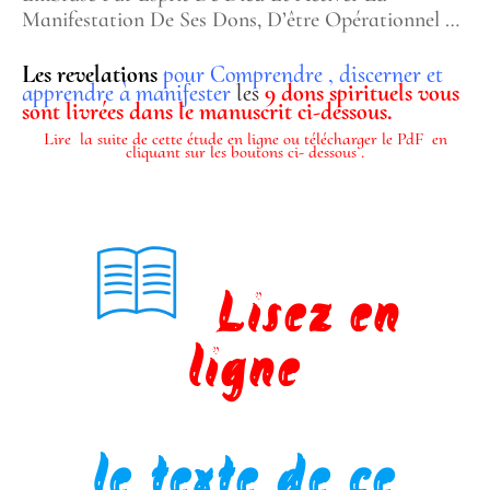
Manifestation De Ses Dons, D’être Opérationnel …
Les revelations
pour Comprendre , discerner et
apprendre à manifester
les
9 dons spirituels vous
sont livrées dans le manuscrit ci-dessous.
Lire la suite de cette étude en ligne ou télécharger le PdF en
cliquant sur les boutons ci- dessous .
Lisez en
bo
ligne
ok
le texte de ce