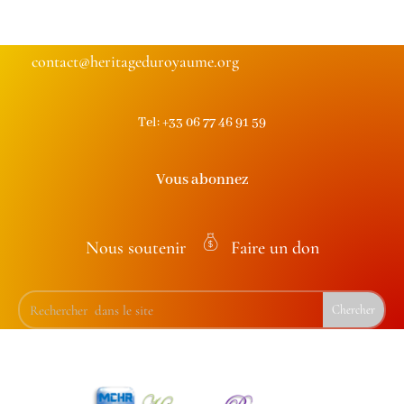
contact@heritageduroyaume.org
Tel: +33 06 77 46 91 59
Vous abonnez
Nous soutenir
Faire un don
m
on
ey
ba
g
ic
on