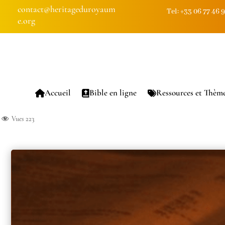
contact@heritageduroyaum
Tel: +33 06 77 46 
e.org
Accueil
Bible en ligne
Ressources et Thèm
Vues
223