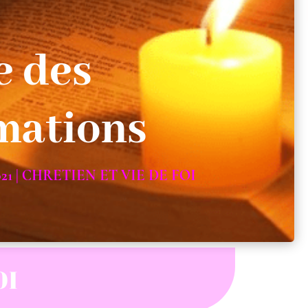
e des
mations
021
|
CHRETIEN ET VIE DE FOI
OI