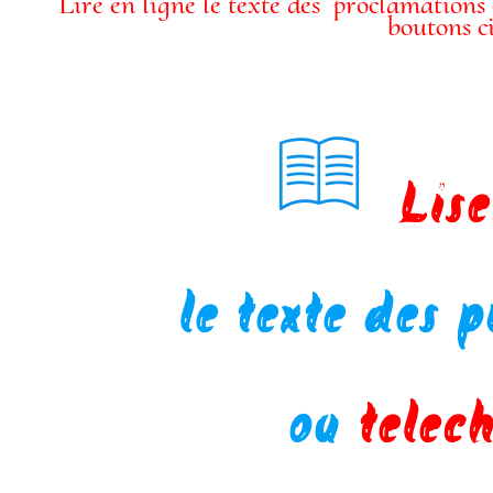
Lire en ligne le texte des proclamations
boutons ci
Lisez
bo
le texte des
ok
ou
telec
ic