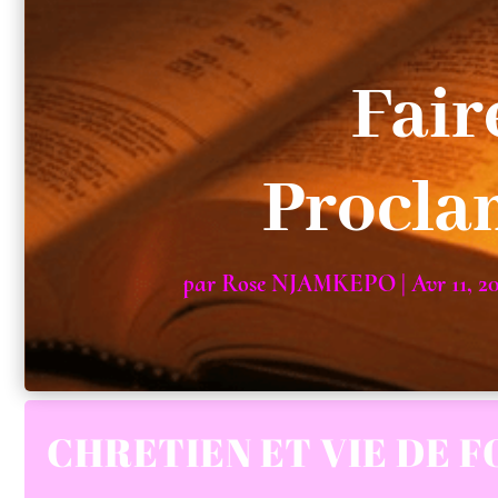
Fair
Procla
par
Rose NJAMKEPO
|
Avr 11, 2
CHRETIEN ET VIE DE F