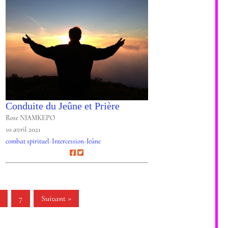
Conduite du Jeûne et Prière
Rose NJAMKEPO
10 avril 2021
combat spirituel
-
Intercession
-
Jeûne
…
7
Suivant »