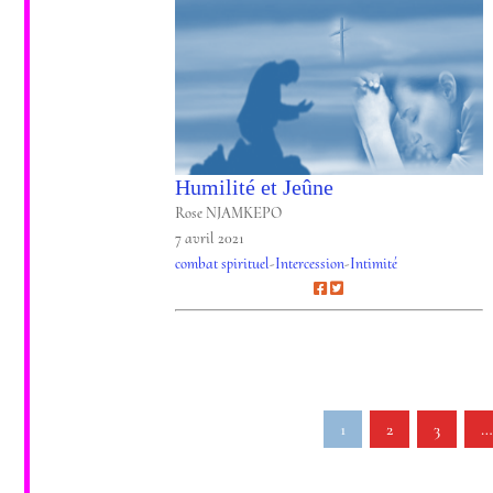
Humilité et Jeûne
Rose NJAMKEPO
7 avril 2021
combat spirituel
-
Intercession
-
Intimité
1
2
3