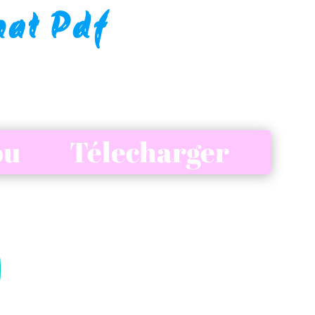
mat Pdf
 ou Télecharger