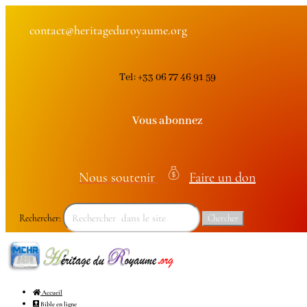
contact@heritageduroyaume.org
Tel: +33 06 77 46 91 59
Vous abonnez
Nous soutenir
Faire un don
money
bag
Rechercher:
icon
Accueil
Bible en ligne