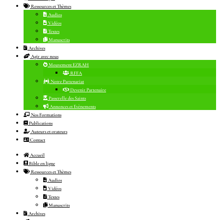
Ressources et Thèmes
Audios
Vidéos
Textes
Manuscrits
Archives
Agir avec nous
Mouvement EZRAH
RFFA
Notre Partenariat
Devenir Partenaire
Passerelle des Saints
Annonces et Evènements
Nos Formations
Publications
Auteurs et orateurs
Contact
Accueil
Bible en ligne
Ressources et Thèmes
Audios
Vidéos
Textes
Manuscrits
Archives