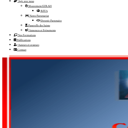
Agir avec nous
Mouvement EZRAH
RFFA
Notre Partenariat
Devenir Partenaire
Passerelle des Saints
Annonces et Evènements
Nos Formations
Publications
Auteurs et orateurs
Contact